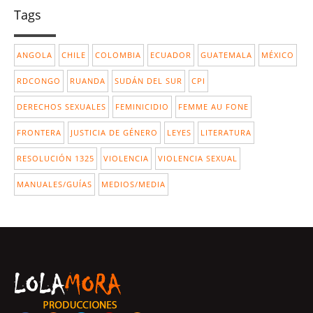
Tags
ANGOLA
CHILE
COLOMBIA
ECUADOR
GUATEMALA
MÉXICO
RDCONGO
RUANDA
SUDÁN DEL SUR
CPI
DERECHOS SEXUALES
FEMINICIDIO
FEMME AU FONE
FRONTERA
JUSTICIA DE GÉNERO
LEYES
LITERATURA
RESOLUCIÓN 1325
VIOLENCIA
VIOLENCIA SEXUAL
MANUALES/GUÍAS
MEDIOS/MEDIA