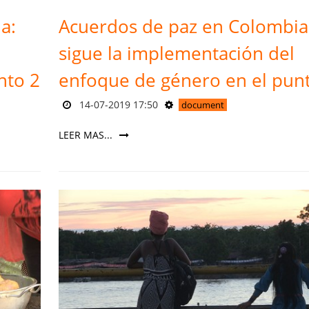
a:
Acuerdos de paz en Colombia
sigue la implementación del
nto 2
enfoque de género en el pun
14-07-2019 17:50
document
LEER MAS...