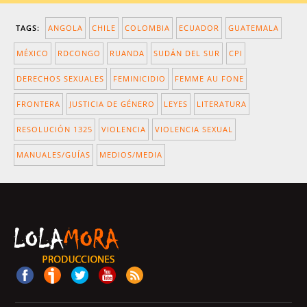
TAGS:
ANGOLA
CHILE
COLOMBIA
ECUADOR
GUATEMALA
MÉXICO
RDCONGO
RUANDA
SUDÁN DEL SUR
CPI
DERECHOS SEXUALES
FEMINICIDIO
FEMME AU FONE
FRONTERA
JUSTICIA DE GÉNERO
LEYES
LITERATURA
RESOLUCIÓN 1325
VIOLENCIA
VIOLENCIA SEXUAL
MANUALES/GUÍAS
MEDIOS/MEDIA