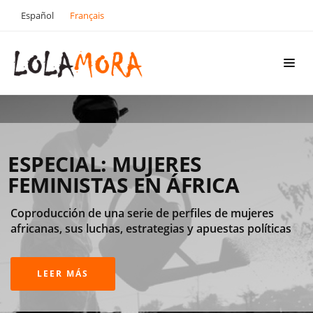
Español
Français
VOCES DEL RIF SOBRE EL
CANNABIS
Un pueblo, una planta ancestral y un comercio
millonario: breve historia del cannabis en el Rif de
Marruecos
LEER MÁS...