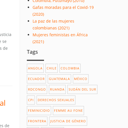
Colombia, Putumayo (2010)
Gafas moradas para el Covid-19
(2020)
La paz de las mujeres
colombianas (2021)
usticia
Mujeres feministas en África
e se
(2021)
s de
Tags
ANGOLA
CHILE
COLOMBIA
ECUADOR
GUATEMALA
MÉXICO
RDCONGO
RUANDA
SUDÁN DEL SUR
CPI
DERECHOS SEXUALES
al
FEMINICIDIO
FEMME AU FONE
FRONTERA
JUSTICIA DE GÉNERO
es de